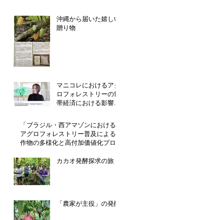
沖縄から届いた嬉しい
贈り物
マニコレにおけるアグ
ロフォレストリーの世
帯経済における影響分
析
「ブラジル・西アマゾンにおける
アグロフォレストリー普及による
作物の多様化と高付加価値化プロ
ジェクト」プロジェクト開始
カカオ発酵探求の旅
「農家が主役」の発酵