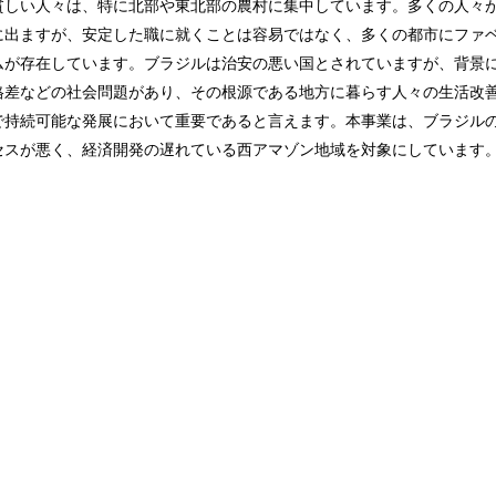
貧しい人々は、特に北部や東北部の農村に集中しています。多くの人々
に出ますが、安定した職に就くことは容易ではなく、多くの都市にファ
ムが存在しています。ブラジルは治安の悪い国とされていますが、背景
格差などの社会問題があり、その根源である地方に暮らす人々の生活改
で持続可能な発展において重要であると言えます。本事業は、ブラジル
セスが悪く、経済開発の遅れている西アマゾン地域を対象にしています