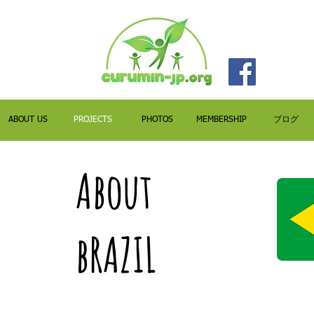
ABOUT US
PROJECTS
PHOTOS
MEMBERSHIP
ブログ
About
bRAZIL​