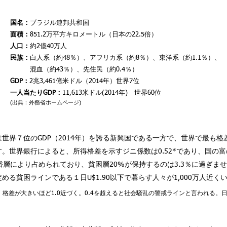
国名：
ブラジル連邦共和国
面積：
851.2万平方キロメートル（日本の22.5倍）
人口：
約2億40万人
民族：
白人系（約48％）、アフリカ系（約8％）、東洋系（約1.1％）、
混血（約43％）、先住民（約0.4％）
GDP：
2兆3,461億米ドル（2014年）世界7位
一人当たりGDP：
11,613米ドル(2014年) 世界60位
(出典：外務省ホームページ)
世界７位のGDP（2014年）を誇る新興国である一方で、世界で最も格
。世界銀行によると、所得格差を示すジニ係数は0.52*であり、国の富の
裕層により占められており、貧困層20%が保持するのは3.3％に過ぎま
める貧困ラインである１日U$1.90以下で暮らす人々が1,000万人近く
。格差が大きいほど1.0近づく。0.4を超えると社会騒乱の警戒ラインと言われる。日本は