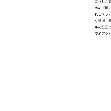
こうした
求めて町
れるスラ
な貧困、
ルの公正
交通アク