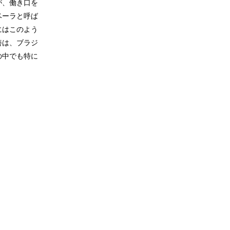
が、働き口を
ベーラと呼ば
にはこのよう
善は、ブラジ
の中でも特に
。