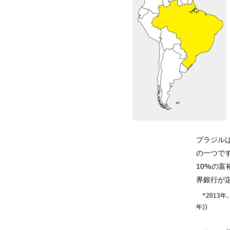
ブラジルは
の一つです
10%の富
界銀行が定
*2013年
年))