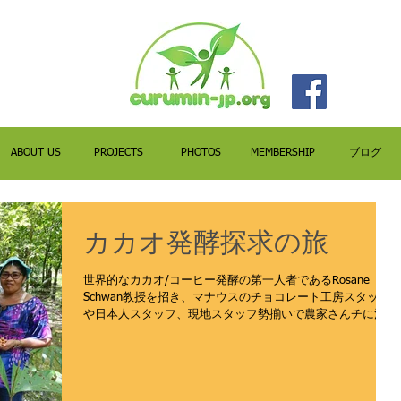
ABOUT US
PROJECTS
PHOTOS
MEMBERSHIP
ブログ
カカオ発酵探求の旅
世界的なカカオ/コーヒー発酵の第一人者であるRosane
Schwan教授を招き、マナウスのチョコレート工房スタッフ
や日本人スタッフ、現地スタッフ勢揃いで農家さんチに泊ま
り込みの、カカオ発酵探求の旅を終えました。 誰も発酵を
したことがなかったアマゾン野生種カカオ。この3年間...