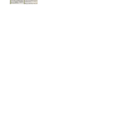
マニコレにおけるアグロフ
ォレストリーの世帯経済に
おける影響分析
「ブラジル・西アマゾンにおけるアグロフ
ォレストリー普及による作物の多様化と高
付加価値化プロジェクト」プロジェクト開
始
カカオ発酵探求の旅
「農家が主役」の発酵