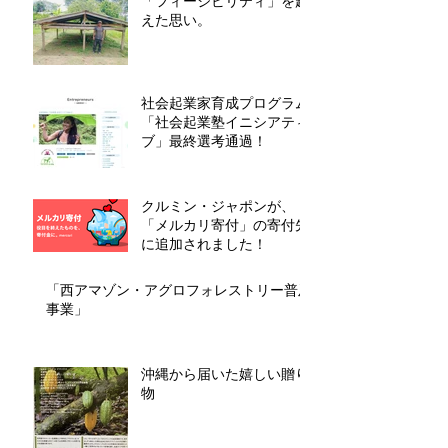
「フィージビリティ」を超
えた思い。
社会起業家育成プログラム
「社会起業塾イニシアティ
ブ」最終選考通過！
クルミン・ジャポンが、
「メルカリ寄付」の寄付先
に追加されました！
「西アマゾン・アグロフォレストリー普及
事業」
沖縄から届いた嬉しい贈り
物